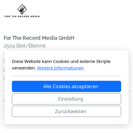
For The Record Media GmbH
2504 Biel/Bienne
+41 (0)78 449 68 93
Main
Legal
Diese Website kann Cookies und externe Skripte
verwenden.
Weitere Informationen
Home
Impressum
Kontakt
Datenschutz
Alle Cookies akzeptieren
Einstellung
© 2026 For The Record Media GmbH
Zurückweisen