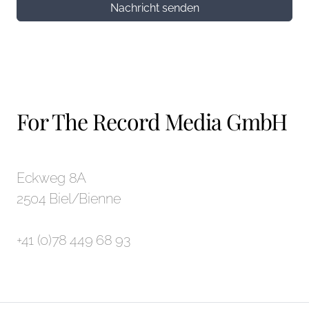
Nachricht senden
For The Record Media GmbH
Eckweg 8A
2504 Biel/Bienne
+41 (0)78 449 68 93